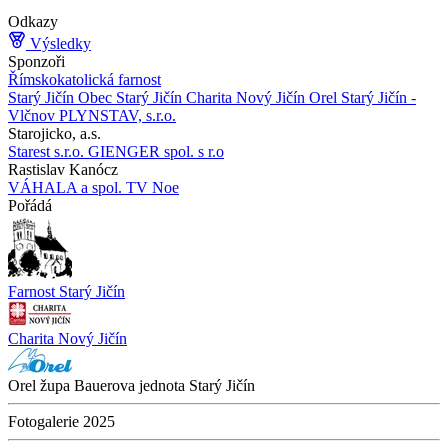
Odkazy
Výsledky
Sponzoři
Římskokatolická farnost
Starý Jičín
Obec Starý Jičín
Charita Nový Jičín
Orel Starý Jičín -
Vlčnov
PLYNSTAV, s.r.o.
Starojicko, a.s.
Starest s.r.o.
GIENGER spol. s r.o
Rastislav Kanócz
VÁHALA a spol.
TV Noe
Pořádá
Farnost Starý Jičín
Charita Nový Jičín
Orel župa Bauerova
jednota Starý Jičín
Fotogalerie 2025